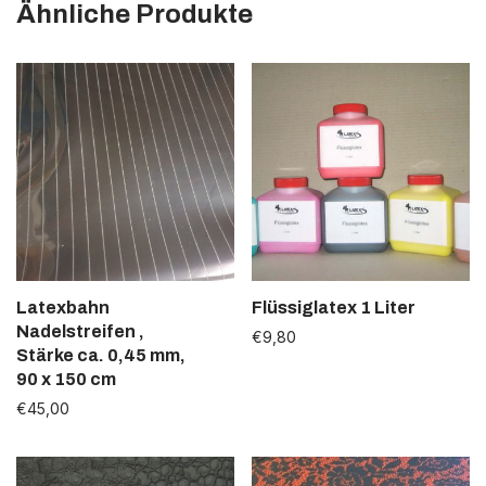
Ähnliche Produkte
3 - 4 Tage
Latexbahn
Flüssiglatex 1 Liter
Nadelstreifen ,
€
9,80
Stärke ca. 0,45 mm,
1 - 2 Wochen
90 x 150 cm
€
45,00